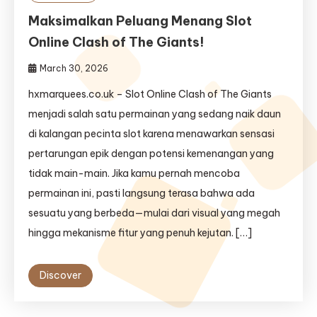
Maksimalkan Peluang Menang Slot
Online Clash of The Giants!
March 30, 2026
hxmarquees.co.uk – Slot Online Clash of The Giants
menjadi salah satu permainan yang sedang naik daun
di kalangan pecinta slot karena menawarkan sensasi
pertarungan epik dengan potensi kemenangan yang
tidak main-main. Jika kamu pernah mencoba
permainan ini, pasti langsung terasa bahwa ada
sesuatu yang berbeda—mulai dari visual yang megah
hingga mekanisme fitur yang penuh kejutan. […]
Discover