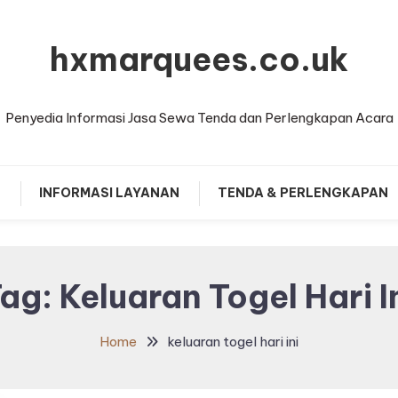
hxmarquees.co.uk
Penyedia Informasi Jasa Sewa Tenda dan Perlengkapan Acara
T
INFORMASI LAYANAN
TENDA & PERLENGKAPAN
Tag:
Keluaran Togel Hari I
Home
keluaran togel hari ini