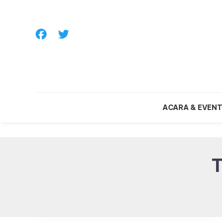
Skip
To
Content
ACARA & EVEN