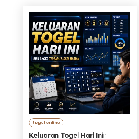
togel online
Keluaran Togel Hari Ini: