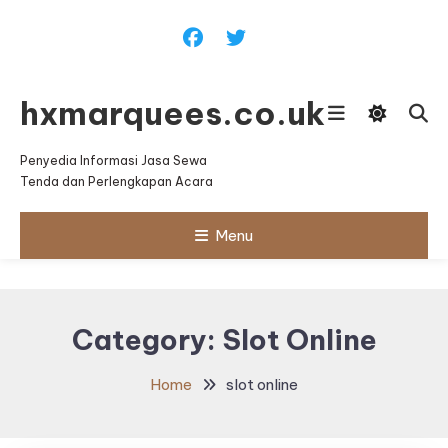
Skip
To
Content
hxmarquees.co.uk
Penyedia Informasi Jasa Sewa
Tenda dan Perlengkapan Acara
Menu
Category:
Slot Online
Home
slot online