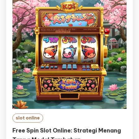
slot online
Free Spin Slot Online: Strategi Menang