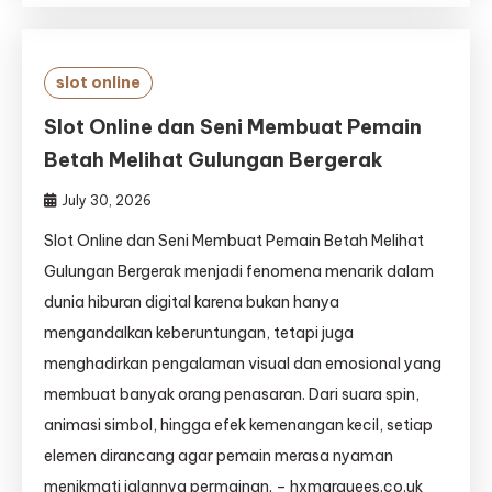
slot online
Slot Online dan Seni Membuat Pemain
Betah Melihat Gulungan Bergerak
July 30, 2026
Slot Online dan Seni Membuat Pemain Betah Melihat
Gulungan Bergerak menjadi fenomena menarik dalam
dunia hiburan digital karena bukan hanya
mengandalkan keberuntungan, tetapi juga
menghadirkan pengalaman visual dan emosional yang
membuat banyak orang penasaran. Dari suara spin,
animasi simbol, hingga efek kemenangan kecil, setiap
elemen dirancang agar pemain merasa nyaman
menikmati jalannya permainan. – hxmarquees.co.uk