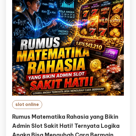
slot online
Rumus Matematika Rahasia yang Bikin
Admin Slot Sakit Hati! Ternyata Logika
Angka Bisa Mengubah Cara Bermain