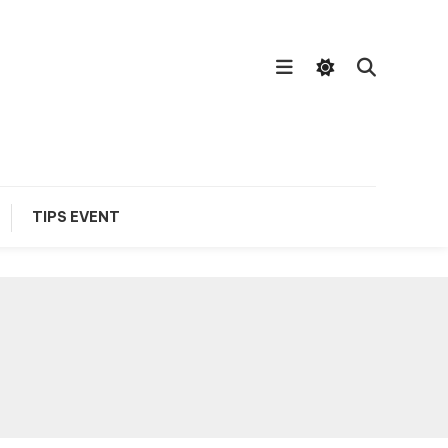
TIPS EVENT