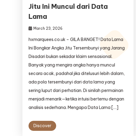
Jitu Ini Muncul dari Data
Lama
March 23, 2026
hxmarquees.co.uk – GILA BANGET! Data Lama
Ini Bongkar Angka Jitu Tersembunyi yang Jarang
Disadari bukan sekadar klaim sensasional.
Banyak yang mengira angka hanya muncul
secara acak, padahal jika ditelusuri lebih dalam,
ada pola tersembunyi dari data lama yang
sering luput dari perhatian. Di sinilah permainan
menjadi menarik—ketika intuisi bertemu dengan
analisis sederhana. Mengapa Data Lama […]
Discover