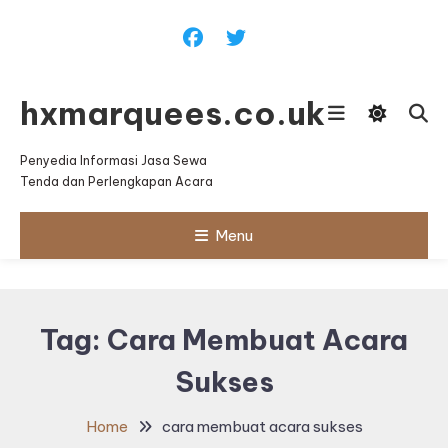
Skip
To
Content
hxmarquees.co.uk
Penyedia Informasi Jasa Sewa
Tenda dan Perlengkapan Acara
Menu
Tag:
Cara Membuat Acara
Sukses
Home
cara membuat acara sukses