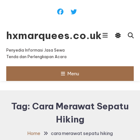
Skip
To
Content
hxmarquees.co.uk
Penyedia Informasi Jasa Sewa
Tenda dan Perlengkapan Acara
Menu
Tag:
Cara Merawat Sepatu
Hiking
Home
cara merawat sepatu hiking