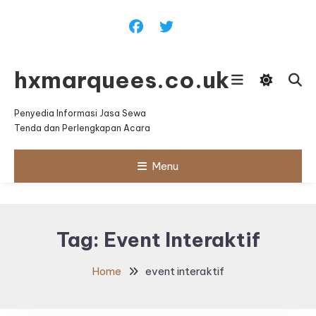
Skip
To
Content
hxmarquees.co.uk
Penyedia Informasi Jasa Sewa
Tenda dan Perlengkapan Acara
Menu
Tag:
Event Interaktif
Home
event interaktif