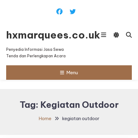
Skip
To
Content
hxmarquees.co.uk
Penyedia Informasi Jasa Sewa
Tenda dan Perlengkapan Acara
Menu
Tag:
Kegiatan Outdoor
Home
kegiatan outdoor