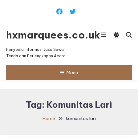
Skip
To
Content
hxmarquees.co.uk
Penyedia Informasi Jasa Sewa
Tenda dan Perlengkapan Acara
Menu
Tag:
Komunitas Lari
Home
komunitas lari