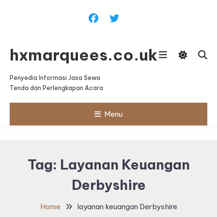
Skip
To
Content
hxmarquees.co.uk
Penyedia Informasi Jasa Sewa
Tenda dan Perlengkapan Acara
Menu
Tag:
Layanan Keuangan
Derbyshire
Home
layanan keuangan Derbyshire