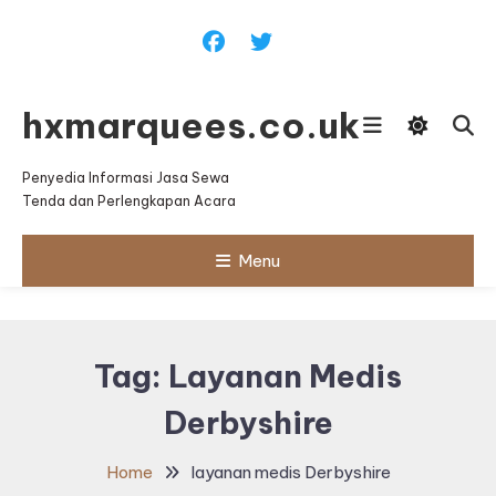
Skip
To
Content
hxmarquees.co.uk
Penyedia Informasi Jasa Sewa
Tenda dan Perlengkapan Acara
Menu
Tag:
Layanan Medis
Derbyshire
Home
layanan medis Derbyshire