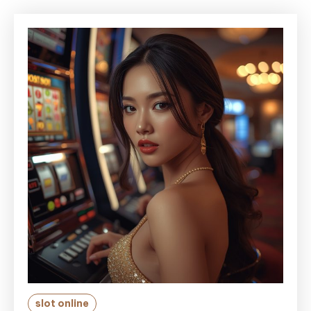
slot online