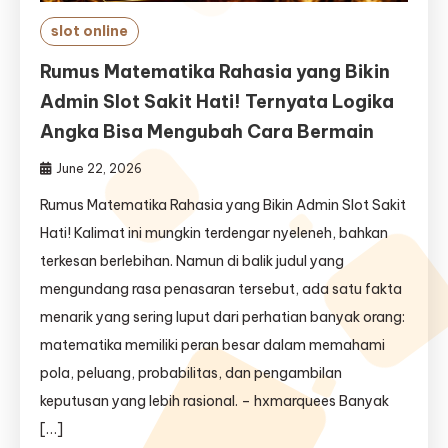
slot online
Rumus Matematika Rahasia yang Bikin
Admin Slot Sakit Hati! Ternyata Logika
Angka Bisa Mengubah Cara Bermain
June 22, 2026
Rumus Matematika Rahasia yang Bikin Admin Slot Sakit
Hati! Kalimat ini mungkin terdengar nyeleneh, bahkan
terkesan berlebihan. Namun di balik judul yang
mengundang rasa penasaran tersebut, ada satu fakta
menarik yang sering luput dari perhatian banyak orang:
matematika memiliki peran besar dalam memahami
pola, peluang, probabilitas, dan pengambilan
keputusan yang lebih rasional. – hxmarquees Banyak
[…]