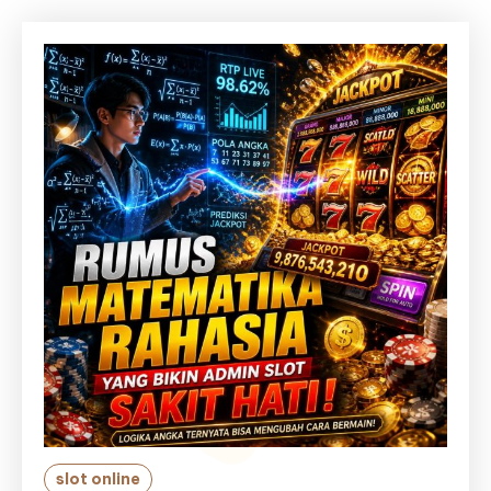
slot online