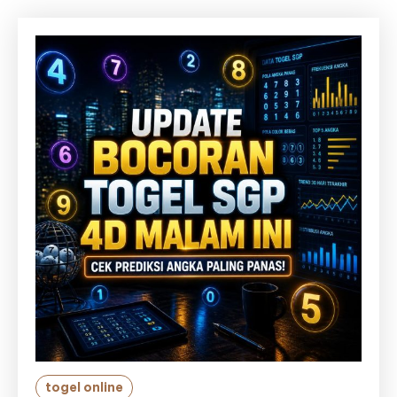
togel online