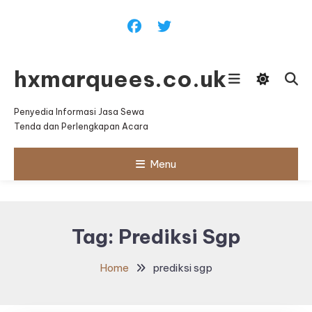
Skip
To
Content
hxmarquees.co.uk
Penyedia Informasi Jasa Sewa
Tenda dan Perlengkapan Acara
Menu
Tag:
Prediksi Sgp
Home
prediksi sgp