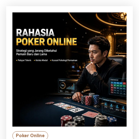
Poker Online