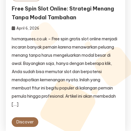
Free Spin Slot Online: Strategi Menang
Tanpa Modal Tambahan
April 6, 2026
hxmarquees.co.uk – Free spin gratis slot online menjadi
incaran banyak pemain karena menawarkan peluang
menang tanpa harus mengeluarkan modal besar di
awal. Bayangkan saja, hanya dengan beberapa klik,
Anda sudah bisa memutar slot dan berpotensi
mendapatkan kemenangan nyata. Inilah yang
membuat fitur ini begitu populer di kalangan pemain
pemula hingga profesional. Artikel ini akan membedah
[…]
Discover