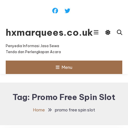
Skip
To
Content
hxmarquees.co.uk
Penyedia Informasi Jasa Sewa
Tenda dan Perlengkapan Acara
Menu
Tag:
Promo Free Spin Slot
Home
promo free spin slot