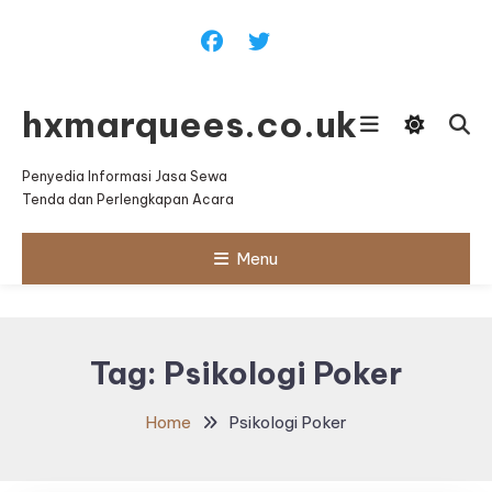
Skip
To
Content
hxmarquees.co.uk
Penyedia Informasi Jasa Sewa
Tenda dan Perlengkapan Acara
Menu
Tag:
Psikologi Poker
Home
Psikologi Poker