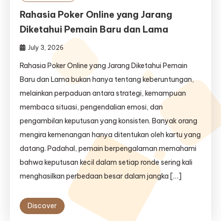
Rahasia Poker Online yang Jarang
Diketahui Pemain Baru dan Lama
July 3, 2026
Rahasia Poker Online yang Jarang Diketahui Pemain
Baru dan Lama bukan hanya tentang keberuntungan,
melainkan perpaduan antara strategi, kemampuan
membaca situasi, pengendalian emosi, dan
pengambilan keputusan yang konsisten. Banyak orang
mengira kemenangan hanya ditentukan oleh kartu yang
datang. Padahal, pemain berpengalaman memahami
bahwa keputusan kecil dalam setiap ronde sering kali
menghasilkan perbedaan besar dalam jangka […]
Discover