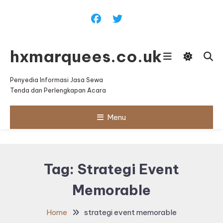
Skip
To
Content
hxmarquees.co.uk
Penyedia Informasi Jasa Sewa
Tenda dan Perlengkapan Acara
Menu
Tag:
Strategi Event
Memorable
Home
strategi event memorable