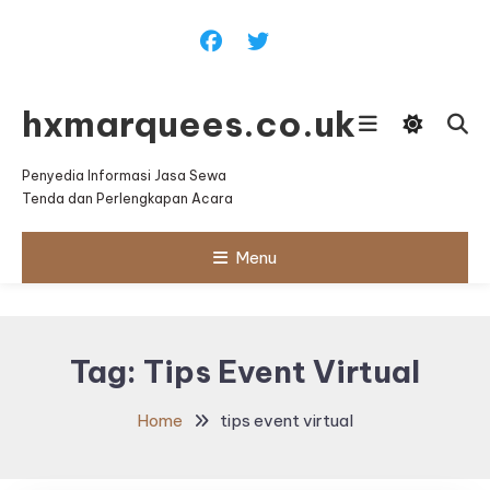
Skip
To
Content
hxmarquees.co.uk
Penyedia Informasi Jasa Sewa
Tenda dan Perlengkapan Acara
Menu
Tag:
Tips Event Virtual
Home
tips event virtual