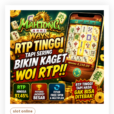
slot online