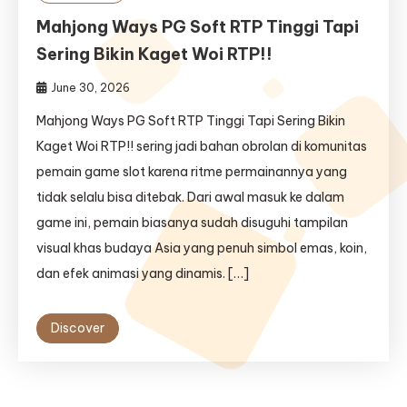
Mahjong Ways PG Soft RTP Tinggi Tapi
Sering Bikin Kaget Woi RTP!!
June 30, 2026
Mahjong Ways PG Soft RTP Tinggi Tapi Sering Bikin
Kaget Woi RTP!! sering jadi bahan obrolan di komunitas
pemain game slot karena ritme permainannya yang
tidak selalu bisa ditebak. Dari awal masuk ke dalam
game ini, pemain biasanya sudah disuguhi tampilan
visual khas budaya Asia yang penuh simbol emas, koin,
dan efek animasi yang dinamis. […]
Discover