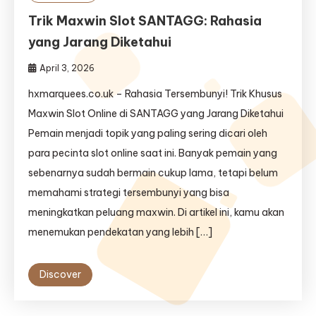
Trik Maxwin Slot SANTAGG: Rahasia
yang Jarang Diketahui
April 3, 2026
hxmarquees.co.uk – Rahasia Tersembunyi! Trik Khusus
Maxwin Slot Online di SANTAGG yang Jarang Diketahui
Pemain menjadi topik yang paling sering dicari oleh
para pecinta slot online saat ini. Banyak pemain yang
sebenarnya sudah bermain cukup lama, tetapi belum
memahami strategi tersembunyi yang bisa
meningkatkan peluang maxwin. Di artikel ini, kamu akan
menemukan pendekatan yang lebih […]
Discover