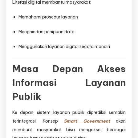
Literasi digital membantu masyarakat:
Memahami prosedur layanan
Menghindari penipuan data
Menggunakan layanan digital secara mandiri
Masa Depan Akses
Informasi Layanan
Publik
Ke depan, sistem layanan publik diprediksi semakin
terintegrasi. Konsep
Smart Government
akan
membuat masyarakat bisa mengakses berbagai