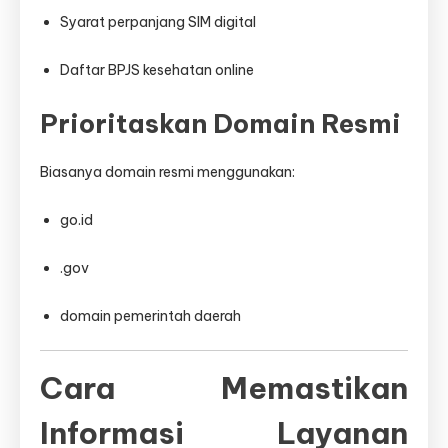
Syarat perpanjang SIM digital
Daftar BPJS kesehatan online
Prioritaskan Domain Resmi
Biasanya domain resmi menggunakan:
go.id
.gov
domain pemerintah daerah
Cara Memastikan
Informasi Layanan