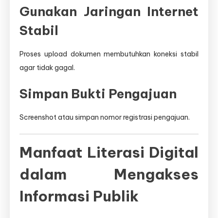
Gunakan Jaringan Internet
Stabil
Proses upload dokumen membutuhkan koneksi stabil
agar tidak gagal.
Simpan Bukti Pengajuan
Screenshot atau simpan nomor registrasi pengajuan.
Manfaat Literasi Digital
dalam Mengakses
Informasi Publik