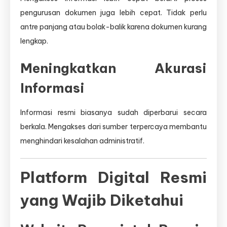
pengurusan dokumen juga lebih cepat. Tidak perlu
antre panjang atau bolak-balik karena dokumen kurang
lengkap.
Meningkatkan Akurasi
Informasi
Informasi resmi biasanya sudah diperbarui secara
berkala. Mengakses dari sumber terpercaya membantu
menghindari kesalahan administratif.
Platform Digital Resmi
yang Wajib Diketahui