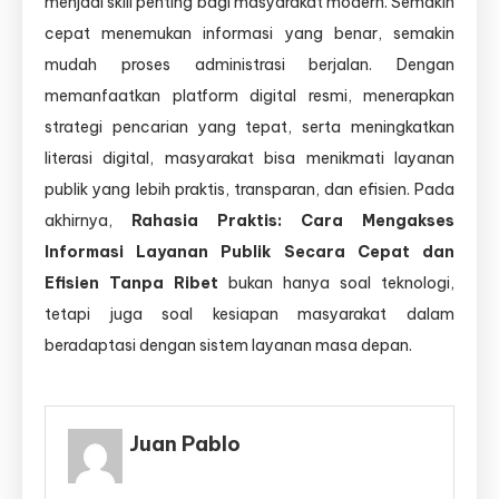
menjadi skill penting bagi masyarakat modern. Semakin
cepat menemukan informasi yang benar, semakin
mudah proses administrasi berjalan. Dengan
memanfaatkan platform digital resmi, menerapkan
strategi pencarian yang tepat, serta meningkatkan
literasi digital, masyarakat bisa menikmati layanan
publik yang lebih praktis, transparan, dan efisien. Pada
akhirnya,
Rahasia Praktis: Cara Mengakses
Informasi Layanan Publik Secara Cepat dan
Efisien Tanpa Ribet
bukan hanya soal teknologi,
tetapi juga soal kesiapan masyarakat dalam
beradaptasi dengan sistem layanan masa depan.
Juan Pablo