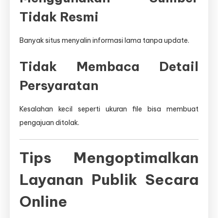
Tidak Resmi
Banyak situs menyalin informasi lama tanpa update.
Tidak Membaca Detail
Persyaratan
Kesalahan kecil seperti ukuran file bisa membuat
pengajuan ditolak.
Tips Mengoptimalkan
Layanan Publik Secara
Online