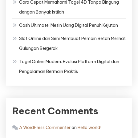
Cara Cepat Memahami Togel 4D Tanpa Bingung
dengan Banyak Istilah
Cash Ultimate: Mesin Uang Digital Penuh Kejutan
Slot Online dan Seni Membuat Pemain Betah Melihat
Gulungan Bergerak
Togel Online Modern: Evolusi Platform Digital dan
Pengalaman Bermain Praktis
Recent Comments
A WordPress Commenter
on
Hello world!