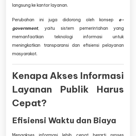
langsung ke kantor layanan.
Perubahan ini juga didorong oleh konsep
e-
government
, yaitu sistem pemerintahan yang
memanfaatkan teknologi informasi untuk
meningkatkan transparansi dan efisiensi pelayanan
masyarakat.
Kenapa Akses Informasi
Layanan Publik Harus
Cepat?
Efisiensi Waktu dan Biaya
Mengakses informasi lebih cepat berarti proses