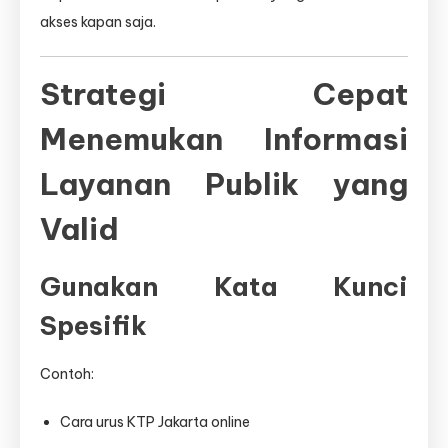
akses kapan saja.
Strategi Cepat
Menemukan Informasi
Layanan Publik yang
Valid
Gunakan Kata Kunci
Spesifik
Contoh:
Cara urus KTP Jakarta online