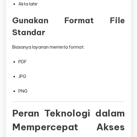
Akta lahir
Gunakan Format File
Standar
Biasanya layanan meminta format:
PDF
JPG
PNG
Peran Teknologi dalam
Mempercepat Akses