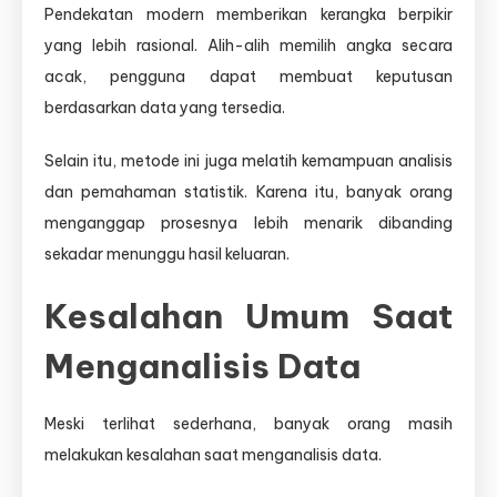
Pendekatan modern memberikan kerangka berpikir
yang lebih rasional. Alih-alih memilih angka secara
acak, pengguna dapat membuat keputusan
berdasarkan data yang tersedia.
Selain itu, metode ini juga melatih kemampuan analisis
dan pemahaman statistik. Karena itu, banyak orang
menganggap prosesnya lebih menarik dibanding
sekadar menunggu hasil keluaran.
Kesalahan Umum Saat
Menganalisis Data
Meski terlihat sederhana, banyak orang masih
melakukan kesalahan saat menganalisis data.