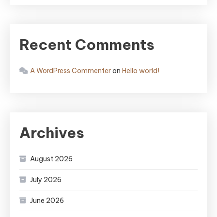
Recent Comments
A WordPress Commenter
on
Hello world!
Archives
August 2026
July 2026
June 2026