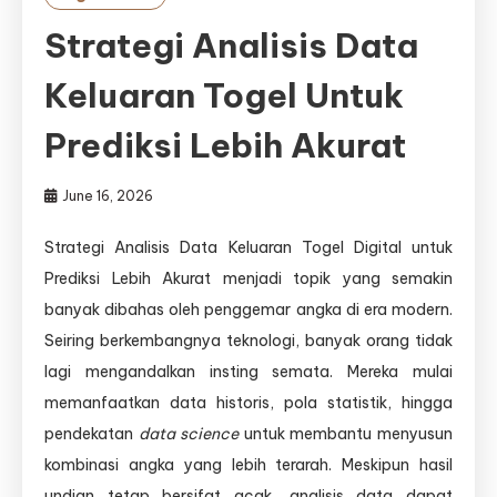
Strategi Analisis Data
Keluaran Togel Untuk
Prediksi Lebih Akurat
June 16, 2026
Strategi Analisis Data Keluaran Togel Digital untuk
Prediksi Lebih Akurat menjadi topik yang semakin
banyak dibahas oleh penggemar angka di era modern.
Seiring berkembangnya teknologi, banyak orang tidak
lagi mengandalkan insting semata. Mereka mulai
memanfaatkan data historis, pola statistik, hingga
pendekatan
data science
untuk membantu menyusun
kombinasi angka yang lebih terarah. Meskipun hasil
undian tetap bersifat acak, analisis data dapat