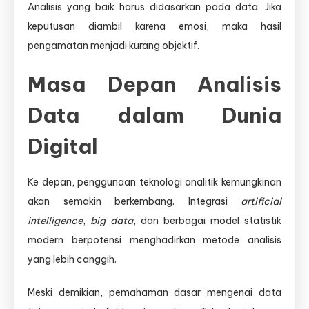
Analisis yang baik harus didasarkan pada data. Jika
keputusan diambil karena emosi, maka hasil
pengamatan menjadi kurang objektif.
Masa Depan Analisis
Data dalam Dunia
Digital
Ke depan, penggunaan teknologi analitik kemungkinan
akan semakin berkembang. Integrasi
artificial
intelligence
,
big data
, dan berbagai model statistik
modern berpotensi menghadirkan metode analisis
yang lebih canggih.
Meski demikian, pemahaman dasar mengenai data