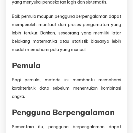
yang menyukai pendekatan logis dan sistematis.
Baik pemula maupun pengguna berpengalaman dapat
memperoleh manfaat dari proses pengamatan yang
lebih terukur. Bahkan, seseorang yang memiliki latar
belakang matematika atau statistik biasanya lebih
mudah memahami pola yang muncul.
Pemula
Bagi pemula, metode ini membantu memahami
karakteristik data sebelum menentukan kombinasi
angka.
Pengguna Berpengalaman
Sementara itu, pengguna berpengalaman dapat