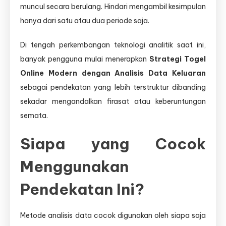
muncul secara berulang. Hindari mengambil kesimpulan
hanya dari satu atau dua periode saja.
Di tengah perkembangan teknologi analitik saat ini,
banyak pengguna mulai menerapkan
Strategi Togel
Online Modern dengan Analisis Data Keluaran
sebagai pendekatan yang lebih terstruktur dibanding
sekadar mengandalkan firasat atau keberuntungan
semata.
Siapa yang Cocok
Menggunakan
Pendekatan Ini?
Metode analisis data cocok digunakan oleh siapa saja