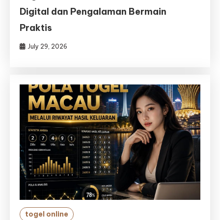
Digital dan Pengalaman Bermain
Praktis
July 29, 2026
togel online