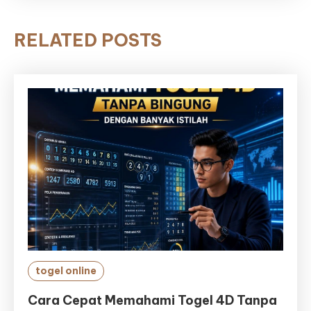
RELATED POSTS
togel online
Cara Cepat Memahami Togel 4D Tanpa