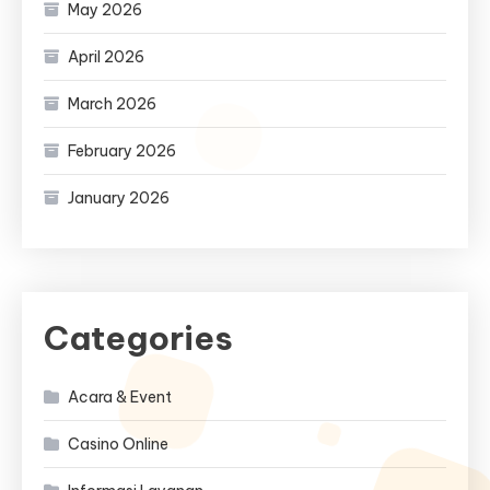
May 2026
April 2026
March 2026
February 2026
January 2026
Categories
Acara & Event
Casino Online