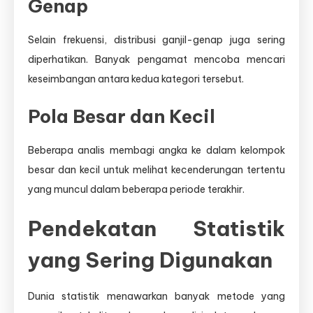
Genap
Selain frekuensi, distribusi ganjil-genap juga sering
diperhatikan. Banyak pengamat mencoba mencari
keseimbangan antara kedua kategori tersebut.
Pola Besar dan Kecil
Beberapa analis membagi angka ke dalam kelompok
besar dan kecil untuk melihat kecenderungan tertentu
yang muncul dalam beberapa periode terakhir.
Pendekatan Statistik
yang Sering Digunakan
Dunia statistik menawarkan banyak metode yang