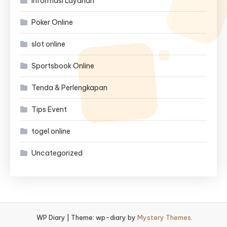
Informasi Layanan
Poker Online
slot online
Sportsbook Online
Tenda & Perlengkapan
Tips Event
togel online
Uncategorized
WP Diary
|
Theme: wp-diary by
Mystery Themes
.