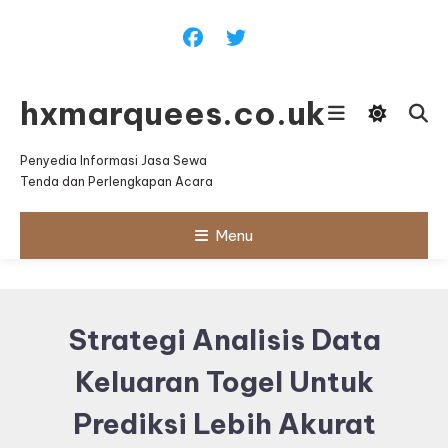
Skip
To
Content
hxmarquees.co.uk
Penyedia Informasi Jasa Sewa
Tenda dan Perlengkapan Acara
Menu
Strategi Analisis Data
Keluaran Togel Untuk
Prediksi Lebih Akurat