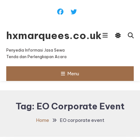
Skip
To
Content
hxmarquees.co.uk
Penyedia Informasi Jasa Sewa
Tenda dan Perlengkapan Acara
Menu
Tag:
EO Corporate Event
Home
EO corporate event