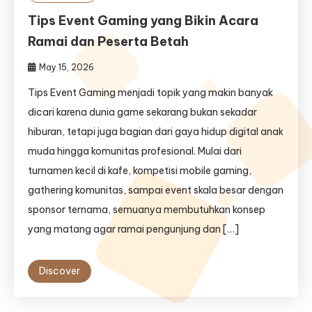
Tips Event Gaming yang Bikin Acara
Ramai dan Peserta Betah
May 15, 2026
Tips Event Gaming menjadi topik yang makin banyak
dicari karena dunia game sekarang bukan sekadar
hiburan, tetapi juga bagian dari gaya hidup digital anak
muda hingga komunitas profesional. Mulai dari
turnamen kecil di kafe, kompetisi mobile gaming,
gathering komunitas, sampai event skala besar dengan
sponsor ternama, semuanya membutuhkan konsep
yang matang agar ramai pengunjung dan […]
Discover