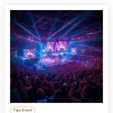
Tips Event