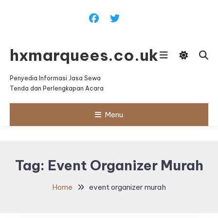
Skip
To
Content
hxmarquees.co.uk
Penyedia Informasi Jasa Sewa
Tenda dan Perlengkapan Acara
Menu
Tag:
Event Organizer Murah
Home
event organizer murah