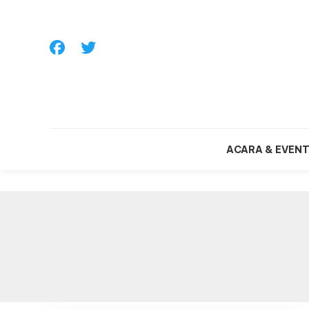
Skip
To
Content
ACARA & EVEN