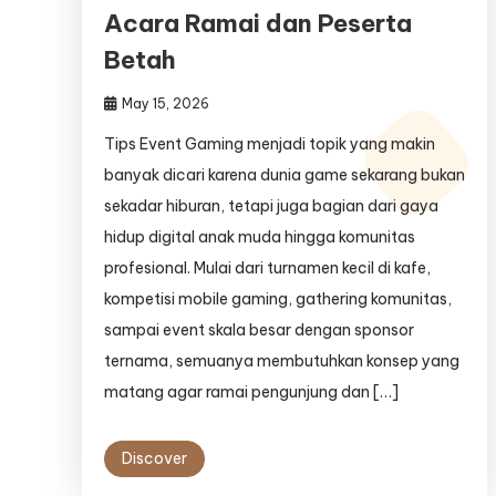
Acara Ramai dan Peserta
Betah
May 15, 2026
Tips Event Gaming menjadi topik yang makin
banyak dicari karena dunia game sekarang bukan
sekadar hiburan, tetapi juga bagian dari gaya
hidup digital anak muda hingga komunitas
profesional. Mulai dari turnamen kecil di kafe,
kompetisi mobile gaming, gathering komunitas,
sampai event skala besar dengan sponsor
ternama, semuanya membutuhkan konsep yang
matang agar ramai pengunjung dan […]
Discover