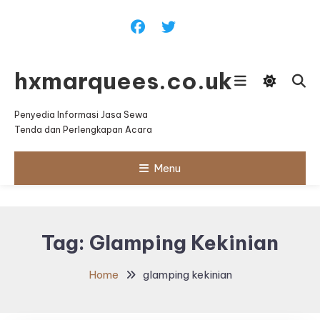
Skip
To
Content
hxmarquees.co.uk
Penyedia Informasi Jasa Sewa
Tenda dan Perlengkapan Acara
Menu
Tag:
Glamping Kekinian
Home
glamping kekinian