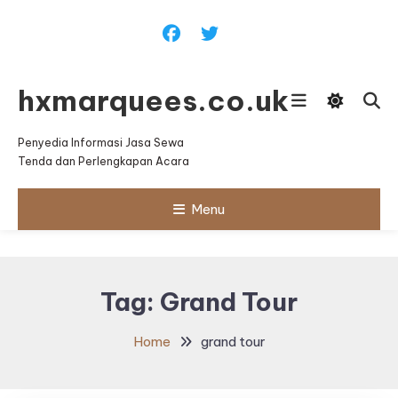
Skip
To
Content
hxmarquees.co.uk
Penyedia Informasi Jasa Sewa
Tenda dan Perlengkapan Acara
Menu
Tag:
Grand Tour
Home
grand tour