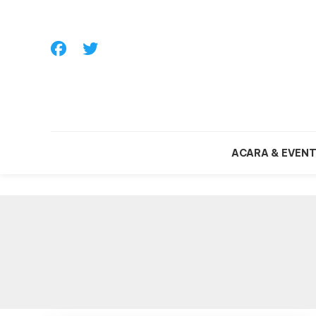
Skip
To
Content
ACARA & EVEN