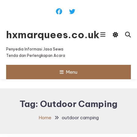
Skip
To
Content
hxmarquees.co.uk
Penyedia Informasi Jasa Sewa
Tenda dan Perlengkapan Acara
Menu
Tag:
Outdoor Camping
Home
outdoor camping