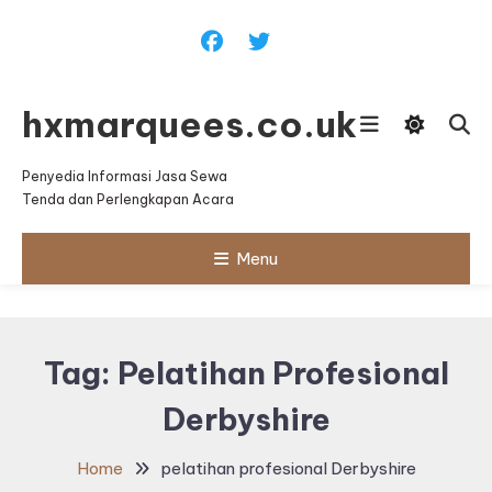
Skip
To
Content
hxmarquees.co.uk
Penyedia Informasi Jasa Sewa
Tenda dan Perlengkapan Acara
Menu
Tag:
Pelatihan Profesional
Derbyshire
Home
pelatihan profesional Derbyshire