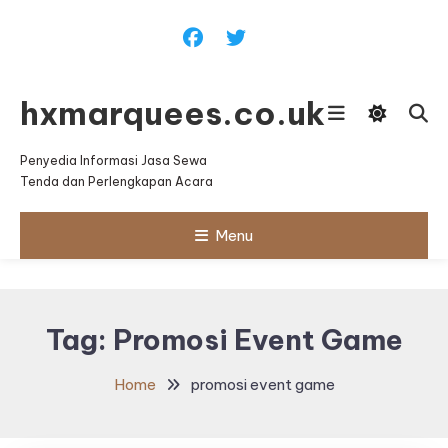
Skip
To
Content
hxmarquees.co.uk
Penyedia Informasi Jasa Sewa
Tenda dan Perlengkapan Acara
Menu
Tag:
Promosi Event Game
Home
promosi event game