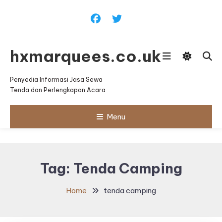
Skip
To
Content
hxmarquees.co.uk
Penyedia Informasi Jasa Sewa
Tenda dan Perlengkapan Acara
Menu
Tag:
Tenda Camping
Home
tenda camping