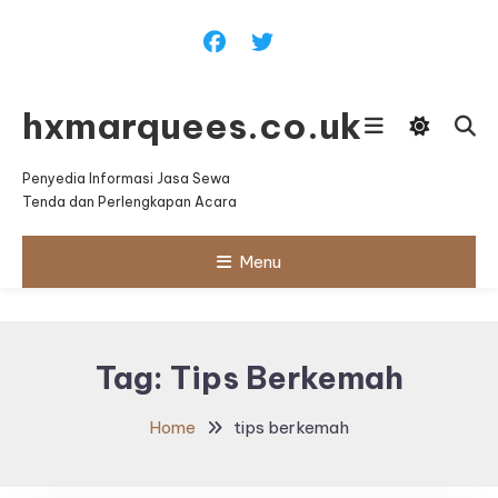
Skip
To
Content
hxmarquees.co.uk
Penyedia Informasi Jasa Sewa
Tenda dan Perlengkapan Acara
Menu
Tag:
Tips Berkemah
Home
tips berkemah