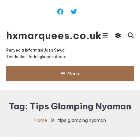
Skip
To
Content
hxmarquees.co.uk
Penyedia Informasi Jasa Sewa
Tenda dan Perlengkapan Acara
Menu
Tag:
Tips Glamping Nyaman
Home
tips glamping nyaman