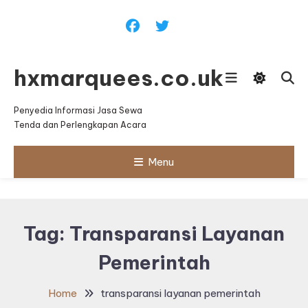
Skip
To
Content
hxmarquees.co.uk
Penyedia Informasi Jasa Sewa
Tenda dan Perlengkapan Acara
Menu
Tag:
Transparansi Layanan
Pemerintah
Home
transparansi layanan pemerintah